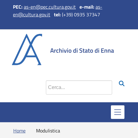
PEC:
as-en@pec.cultura.gov.it
e
-mail:
as-
en@cultura.gov.it
tel:
(+39) 0935 37347
si apre in 
si apr
Archivio di Stato di Enna
Cerca nel sito
Home
Modulistica