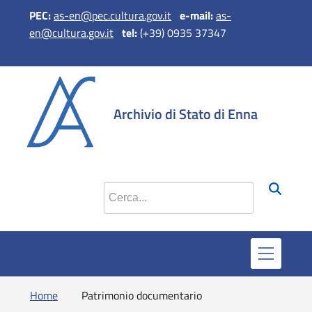
PEC:
as-en@pec.cultura.gov.it
e
-mail:
as-
en@cultura.gov.it
tel:
(+39) 0935 37347
si apre in 
si apr
Archivio di Stato di Enna
Cerca nel sito
Home
Patrimonio documentario